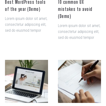
Best WordPress tools
10 common UX
of the year (Demo)
mistakes to avoid
(Demo)
Lorem ipsum dolor sit amet,
consectetur adipiscing elit,
Lorem ipsum dolor sit amet,
sed do eiusmod tempor
consectetur adipiscing elit,
incididunt ut labore et
sed do eiusmod tempor
dolore magna aliqua. Ut
incididunt ut labore et
enim ad minim veniam, quis
dolore magna aliqua. Ut
nostrud exercitation
enim ad minim veniam, quis
ullamco laboris nisi ut
nostrud exercitation
aliquip
ullamco laboris nisi ut
aliquip