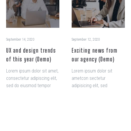
September 14, 2020
September 12, 2020
UX and design trends
Exciting news from
of this year (Demo)
our agency (Demo)
Lorem ipsum dolor sit amet,
Lorem ipsum dolor sit
consectetur adipiscing elit,
ametcon sectetur
sed do eiusmod tempor
adipisicing elit, sed
incididunt ut labore et
doiusmod tempor incidi
dolore magna aliqua. Ut
labore et dolore. agna
enim ad minim veniam, quis
aliqua. Ut enim ad mini
nostrud exercitation
veniam, quis nostrud
ullamco laboris nisi ut
exercitation ullamco laboris
aliquip ex ea commodo
nisi ut aliquip ex ea