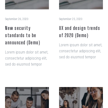
September 26, 2020
September 25, 2020
New security
UX and design trends
standards to be
of 2020 (Demo)
announced (Demo)
Lorem ipsum dolor sit amet,
consectetur adipiscing elit,
Lorem ipsum dolor sit amet,
sed do eiusmod tempor
consectetur adipiscing elit,
incididunt ut labore et
sed do eiusmod tempor
dolore magna aliqua. Ut
incididunt ut labore et
enim ad minim veniam, quis
dolore magna aliqua. Ut
nostrud exercitation
enim ad minim veniam, quis
ullamco laboris nisi ut
nostrud exercitation
aliquip ex ea commodo
ullamco laboris nisi ut
aliquip ex ea commodo