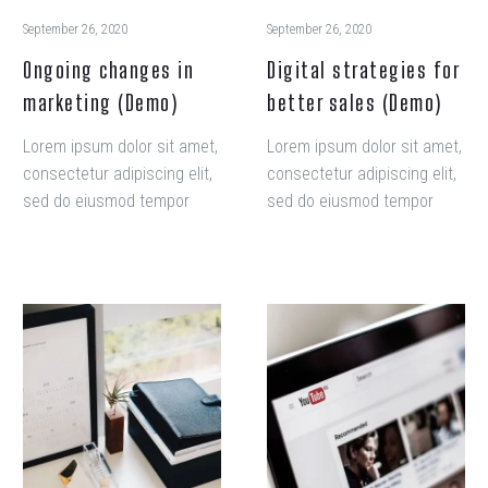
September 26, 2020
September 26, 2020
Ongoing changes in
Digital strategies for
marketing (Demo)
better sales (Demo)
Lorem ipsum dolor sit amet,
Lorem ipsum dolor sit amet,
consectetur adipiscing elit,
consectetur adipiscing elit,
sed do eiusmod tempor
sed do eiusmod tempor
incididunt ut labore et
incididunt ut labore et
dolore magna aliqua. Ut
dolore magna aliqua. Ut
enim ad minim veniam, quis
enim ad minim veniam, quis
nostrud exercitation
nostrud exercitation
ullamco laboris nisi ut
ullamco laboris nisi ut
aliquip
aliquip