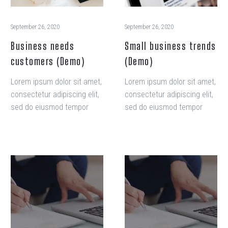
September 26, 2020
September 26, 2020
Business needs
Small business trends
customers (Demo)
(Demo)
Lorem ipsum dolor sit amet,
Lorem ipsum dolor sit amet,
consectetur adipiscing elit,
consectetur adipiscing elit,
sed do eiusmod tempor
sed do eiusmod tempor
incididunt ut labore et
incididunt ut labore et
dolore magna aliqua. Ut
dolore magna aliqua. Ut
enim ad minim veniam, quis
enim ad minim veniam, quis
nostrud exercitation
nostrud exercitation
ullamco laboris nisi ut
ullamco laboris nisi ut
aliquip
aliquip