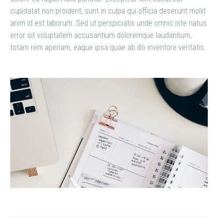
cupidatat non proident, sunt in culpa qui officia deserunt mollit
anim id est laborum. Sed ut perspiciatis unde omnis iste natus
error sit voluptatem accusantium doloremque laudantium,
totam rem aperiam, eaque ipsa quae ab illo inventore veritatis.