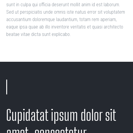
sunt in culpa qui officia deserunt mollit anim id est laborum.
Sed ut perspiciatis unde omnis iste natus error sit voluptatem
accusantium doloremque laudantium, totam rem aperiam,
eaque ipsa quae ab illo inventore veritatis et quasi architecto
beatae vitae dicta sunt explicabo.
Cupidatat ipsum dolor sit