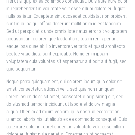
nisi ut aliquip ex ea commodo consequat. Duis aute irure dolor
in reprehenderit in voluptate velit esse cillum dolore eu fugiat
nulla pariatur. Excepteur sint occaecat cupidatat non proident,
sunt in culpa qui officia deserunt mollit anim id est laborum.
Sed ut perspiciatis unde omnis iste natus error sit voluptatem
accusantium doloremque laudantium, totam rem aperiam,
eaque ipsa quae ab illo inventore veritatis et quasi architecto
beatae vitae dicta sunt explicabo. Nemo enim ipsam
voluptatem quia voluptas sit aspernatur aut odit aut fugit, sed
quia sequuntur
Neque porro quisquam est, qui dolorem ipsum quia dolor sit
amet, consectetur, adipisci velit, sed quia non numquam.
Lorem ipsum dolor sit amet, consectetur adipisicing elit, sed
do eiusmod tempor incididunt ut labore et dolore magna
aliqua. Ut enim ad minim veniam, quis nostrud exercitation
ullamco laboris nisi ut aliquip ex ea commodo consequat. Duis
aute irure dolor in reprehenderit in voluptate velit esse cillum
dolore eu fugiat nulla pariatur. Excepteur sint occaecat