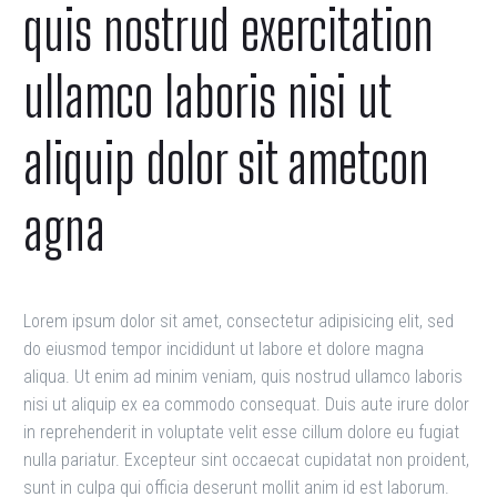
quis nostrud exercitation
ullamco laboris nisi ut
aliquip dolor sit ametcon
agna
Lorem ipsum dolor sit amet, consectetur adipisicing elit, sed
do eiusmod tempor incididunt ut labore et dolore magna
aliqua. Ut enim ad minim veniam, quis nostrud ullamco laboris
nisi ut aliquip ex ea commodo consequat. Duis aute irure dolor
in reprehenderit in voluptate velit esse cillum dolore eu fugiat
nulla pariatur. Excepteur sint occaecat cupidatat non proident,
sunt in culpa qui officia deserunt mollit anim id est laborum.