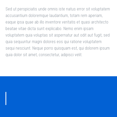
Sed ut perspiciatis unde omnis iste natus error sit voluptatem
accusantium doloremque laudantium, totam rem aperiam,
eaque ipsa quae ab illo inventore veritatis et quasi architecto
beatae vitae dicta sunt explicabo. Nemo enim ipsam
voluptatem quia voluptas sit aspernatur aut odit aut fugit, sed
quia sequuntur magni dolores eos qui ratione voluptatem
sequi nesciunt. Neque porro quisquam est, qui dolorem ipsum
quia dolor sit amet, consectetur, adipisci velit.