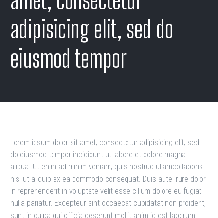
amet, consectetur
adipisicing elit, sed do
eiusmod tempor
Lorem ipsum dolor sit amet, consectetur adipisicing elit, sed
do eiusmod tempor incididunt ut labore et dolore magna
aliqua. Ut enim ad minim veniam, quis nostrud ullamco laboris
nisi ut aliquip ex ea commodo consequat. Duis aute irure dolor
in reprehenderit in voluptate velit esse cillum dolore eu fugiat
nulla pariatur. Excepteur sint occaecat cupidatat non proident,
sunt in culpa qui officia deserunt mollit anim id est laborum.