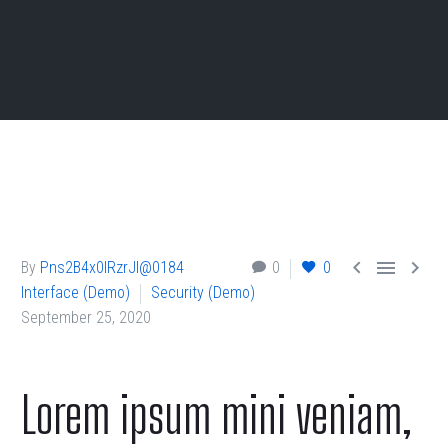



By
Pns2B4x0lRzrJl@0184
0
0
Interface (Demo)
Security (Demo)
September 25, 2020
Lorem ipsum mini veniam,