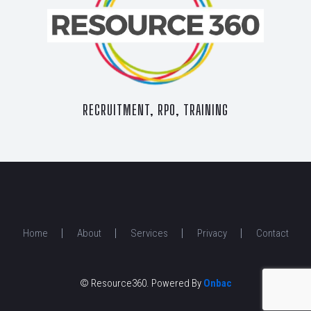
RECRUITMENT, RPO, TRAINING
Home
About
Services
Privacy
Contact
© Resource360. Powered By
Onbac