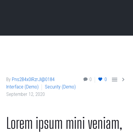


By
Pns2B4x0lRzrJl@0184
0
0
Interface (Demo)
Security (Demo)
September 12, 2020
Lorem ipsum mini veniam,