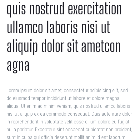
quis nostrud exercitation
ullamco laboris nisi ut
aliquip dolor sit ametcon
agna
Lorem ipsum dolor sit amet, consectetur adipisicing elit, sed
do eiusmod tempor incididunt ut labore et dolore magna
aliqua. Ut enim ad minim veniam, quis nostrud ullamco laboris
nisi ut aliquip ex ea commodo consequat. Duis aute irure dolor
in reprehenderit in voluptate velit esse cillum dolore eu fugiat
nulla pariatur. Excepteur sint occaecat cupidatat non proident,
sunt in culpa qui officia deserunt mollit anim id est laborum.