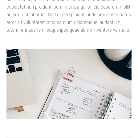
cupidatat non proident, sunt in culpa qui officia deserunt mollit
anim id est laborum. Sed ut perspiciatis unde omnis iste natus
error sit voluptatem accusantium doloremque laudantium,
totam rem aperiam, eaque ipsa quae ab illo inventore veritatis.