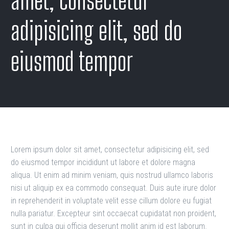
amet, consectetur
adipisicing elit, sed do
eiusmod tempor
Lorem ipsum dolor sit amet, consectetur adipisicing elit, sed
do eiusmod tempor incididunt ut labore et dolore magna
aliqua. Ut enim ad minim veniam, quis nostrud ullamco laboris
nisi ut aliquip ex ea commodo consequat. Duis aute irure dolor
in reprehenderit in voluptate velit esse cillum dolore eu fugiat
nulla pariatur. Excepteur sint occaecat cupidatat non proident,
sunt in culpa qui officia deserunt mollit anim id est laborum.