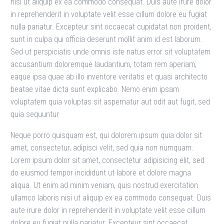
nisi ut aliquip ex ea commodo consequat. Duis aute irure dolor
in reprehenderit in voluptate velit esse cillum dolore eu fugiat
nulla pariatur. Excepteur sint occaecat cupidatat non proident,
sunt in culpa qui officia deserunt mollit anim id est laborum.
Sed ut perspiciatis unde omnis iste natus error sit voluptatem
accusantium doloremque laudantium, totam rem aperiam,
eaque ipsa quae ab illo inventore veritatis et quasi architecto
beatae vitae dicta sunt explicabo. Nemo enim ipsam
voluptatem quia voluptas sit aspernatur aut odit aut fugit, sed
quia sequuntur
Neque porro quisquam est, qui dolorem ipsum quia dolor sit
amet, consectetur, adipisci velit, sed quia non numquam.
Lorem ipsum dolor sit amet, consectetur adipisicing elit, sed
do eiusmod tempor incididunt ut labore et dolore magna
aliqua. Ut enim ad minim veniam, quis nostrud exercitation
ullamco laboris nisi ut aliquip ex ea commodo consequat. Duis
aute irure dolor in reprehenderit in voluptate velit esse cillum
dolore eu fugiat nulla pariatur. Excepteur sint occaecat