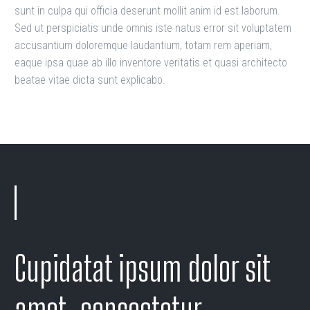
sunt in culpa qui officia deserunt mollit anim id est laborum.
Sed ut perspiciatis unde omnis iste natus error sit voluptatem
accusantium doloremque laudantium, totam rem aperiam,
eaque ipsa quae ab illo inventore veritatis et quasi architecto
beatae vitae dicta sunt explicabo.
Cupidatat ipsum dolor sit