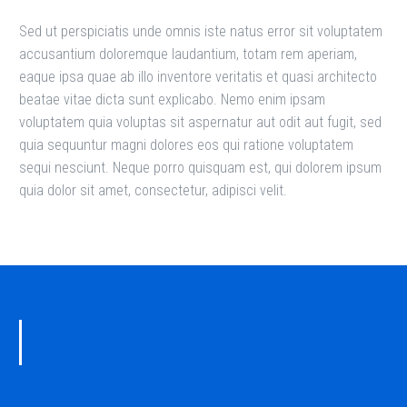
Sed ut perspiciatis unde omnis iste natus error sit voluptatem
accusantium doloremque laudantium, totam rem aperiam,
eaque ipsa quae ab illo inventore veritatis et quasi architecto
beatae vitae dicta sunt explicabo. Nemo enim ipsam
voluptatem quia voluptas sit aspernatur aut odit aut fugit, sed
quia sequuntur magni dolores eos qui ratione voluptatem
sequi nesciunt. Neque porro quisquam est, qui dolorem ipsum
quia dolor sit amet, consectetur, adipisci velit.